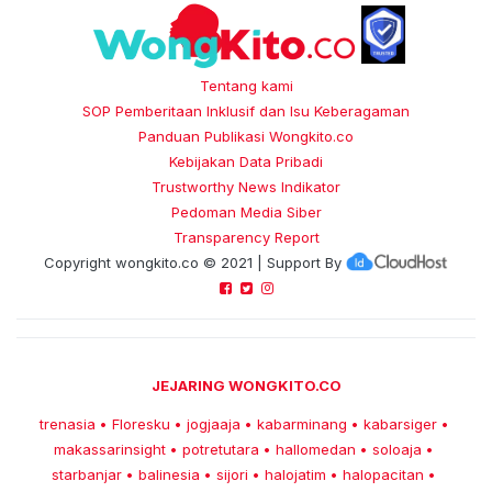
Tentang kami
SOP Pemberitaan Inklusif dan Isu Keberagaman
Panduan Publikasi Wongkito.co
Kebijakan Data Pribadi
Trustworthy News Indikator
Pedoman Media Siber
Transparency Report
Copyright
wongkito.co
© 2021 | Support By
JEJARING WONGKITO.CO
trenasia
Floresku
jogjaaja
kabarminang
kabarsiger
•
•
•
•
•
makassarinsight
potretutara
hallomedan
soloaja
•
•
•
•
starbanjar
balinesia
sijori
halojatim
halopacitan
•
•
•
•
•