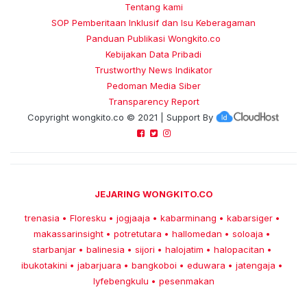
Tentang kami
SOP Pemberitaan Inklusif dan Isu Keberagaman
Panduan Publikasi Wongkito.co
Kebijakan Data Pribadi
Trustworthy News Indikator
Pedoman Media Siber
Transparency Report
Copyright
wongkito.co
© 2021 | Support By
JEJARING WONGKITO.CO
trenasia
Floresku
jogjaaja
kabarminang
kabarsiger
•
•
•
•
•
makassarinsight
potretutara
hallomedan
soloaja
•
•
•
•
starbanjar
balinesia
sijori
halojatim
halopacitan
•
•
•
•
•
ibukotakini
jabarjuara
bangkoboi
eduwara
jatengaja
•
•
•
•
•
lyfebengkulu
pesenmakan
•