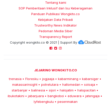
Tentang kami
SOP Pemberitaan Inklusif dan Isu Keberagaman
Panduan Publikasi Wongkito.co
Kebijakan Data Pribadi
Trustworthy News Indikator
Pedoman Media Siber
Transparency Report
Copyright
wongkito.co
© 2021 | Support By
JEJARING WONGKITO.CO
trenasia
Floresku
jogjaaja
kabarminang
kabarsiger
•
•
•
•
•
makassarinsight
potretutara
hallomedan
soloaja
•
•
•
•
starbanjar
balinesia
sijori
halojatim
halopacitan
•
•
•
•
•
ibukotakini
jabarjuara
bangkoboi
eduwara
jatengaja
•
•
•
•
•
lyfebengkulu
pesenmakan
•