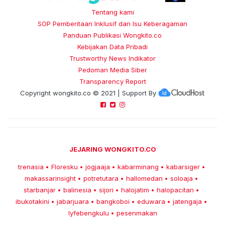
Tentang kami
SOP Pemberitaan Inklusif dan Isu Keberagaman
Panduan Publikasi Wongkito.co
Kebijakan Data Pribadi
Trustworthy News Indikator
Pedoman Media Siber
Transparency Report
Copyright
wongkito.co
© 2021 | Support By
JEJARING WONGKITO.CO
trenasia
Floresku
jogjaaja
kabarminang
kabarsiger
•
•
•
•
•
makassarinsight
potretutara
hallomedan
soloaja
•
•
•
•
starbanjar
balinesia
sijori
halojatim
halopacitan
•
•
•
•
•
ibukotakini
jabarjuara
bangkoboi
eduwara
jatengaja
•
•
•
•
•
lyfebengkulu
pesenmakan
•