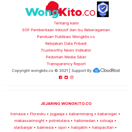
Tentang kami
SOP Pemberitaan Inklusif dan Isu Keberagaman
Panduan Publikasi Wongkito.co
Kebijakan Data Pribadi
Trustworthy News Indikator
Pedoman Media Siber
Transparency Report
Copyright
wongkito.co
© 2021 | Support By
JEJARING WONGKITO.CO
trenasia
Floresku
jogjaaja
kabarminang
kabarsiger
•
•
•
•
•
makassarinsight
potretutara
hallomedan
soloaja
•
•
•
•
starbanjar
balinesia
sijori
halojatim
halopacitan
•
•
•
•
•