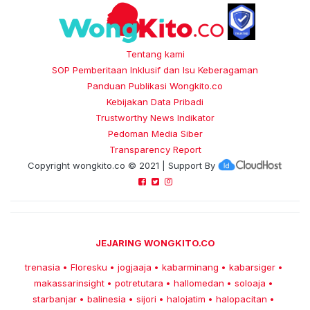
Tentang kami
SOP Pemberitaan Inklusif dan Isu Keberagaman
Panduan Publikasi Wongkito.co
Kebijakan Data Pribadi
Trustworthy News Indikator
Pedoman Media Siber
Transparency Report
Copyright
wongkito.co
© 2021 | Support By
JEJARING WONGKITO.CO
trenasia
Floresku
jogjaaja
kabarminang
kabarsiger
•
•
•
•
•
makassarinsight
potretutara
hallomedan
soloaja
•
•
•
•
starbanjar
balinesia
sijori
halojatim
halopacitan
•
•
•
•
•