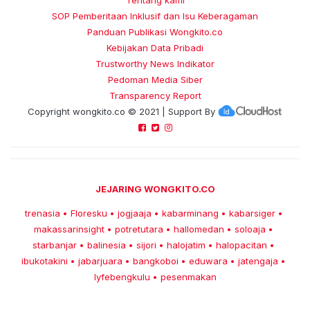
SOP Pemberitaan Inklusif dan Isu Keberagaman
Panduan Publikasi Wongkito.co
Kebijakan Data Pribadi
Trustworthy News Indikator
Pedoman Media Siber
Transparency Report
Copyright
wongkito.co
© 2021 | Support By
JEJARING WONGKITO.CO
trenasia
Floresku
jogjaaja
kabarminang
kabarsiger
•
•
•
•
•
makassarinsight
potretutara
hallomedan
soloaja
•
•
•
•
starbanjar
balinesia
sijori
halojatim
halopacitan
•
•
•
•
•
ibukotakini
jabarjuara
bangkoboi
eduwara
jatengaja
•
•
•
•
•
lyfebengkulu
pesenmakan
•