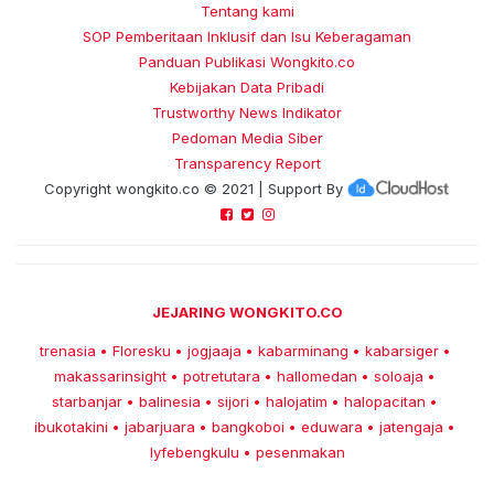
Tentang kami
SOP Pemberitaan Inklusif dan Isu Keberagaman
Panduan Publikasi Wongkito.co
Kebijakan Data Pribadi
Trustworthy News Indikator
Pedoman Media Siber
Transparency Report
Copyright
wongkito.co
© 2021 | Support By
JEJARING WONGKITO.CO
trenasia
Floresku
jogjaaja
kabarminang
kabarsiger
•
•
•
•
•
makassarinsight
potretutara
hallomedan
soloaja
•
•
•
•
starbanjar
balinesia
sijori
halojatim
halopacitan
•
•
•
•
•
ibukotakini
jabarjuara
bangkoboi
eduwara
jatengaja
•
•
•
•
•
lyfebengkulu
pesenmakan
•