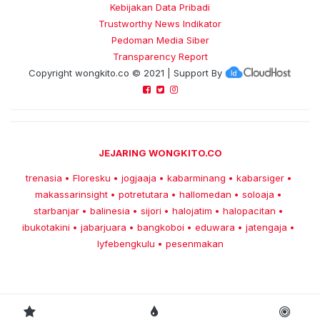
Kebijakan Data Pribadi
Trustworthy News Indikator
Pedoman Media Siber
Transparency Report
Copyright
wongkito.co
© 2021 | Support By
JEJARING WONGKITO.CO
trenasia
Floresku
jogjaaja
kabarminang
kabarsiger
•
•
•
•
•
makassarinsight
potretutara
hallomedan
soloaja
•
•
•
•
starbanjar
balinesia
sijori
halojatim
halopacitan
•
•
•
•
•
ibukotakini
jabarjuara
bangkoboi
eduwara
jatengaja
•
•
•
•
•
lyfebengkulu
pesenmakan
•