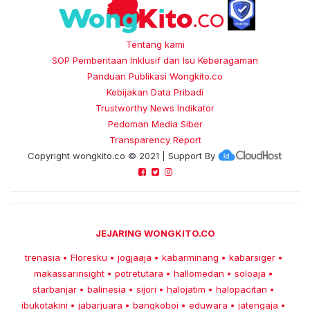
Tentang kami
SOP Pemberitaan Inklusif dan Isu Keberagaman
Panduan Publikasi Wongkito.co
Kebijakan Data Pribadi
Trustworthy News Indikator
Pedoman Media Siber
Transparency Report
Copyright
wongkito.co
© 2021 | Support By
JEJARING WONGKITO.CO
trenasia
Floresku
jogjaaja
kabarminang
kabarsiger
•
•
•
•
•
makassarinsight
potretutara
hallomedan
soloaja
•
•
•
•
starbanjar
balinesia
sijori
halojatim
halopacitan
•
•
•
•
•
ibukotakini
jabarjuara
bangkoboi
eduwara
jatengaja
•
•
•
•
•