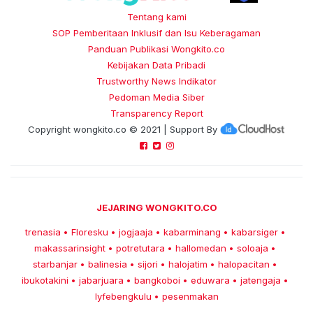
Tentang kami
SOP Pemberitaan Inklusif dan Isu Keberagaman
Panduan Publikasi Wongkito.co
Kebijakan Data Pribadi
Trustworthy News Indikator
Pedoman Media Siber
Transparency Report
Copyright
wongkito.co
© 2021 | Support By
JEJARING WONGKITO.CO
trenasia
Floresku
jogjaaja
kabarminang
kabarsiger
•
•
•
•
•
makassarinsight
potretutara
hallomedan
soloaja
•
•
•
•
starbanjar
balinesia
sijori
halojatim
halopacitan
•
•
•
•
•
ibukotakini
jabarjuara
bangkoboi
eduwara
jatengaja
•
•
•
•
•
lyfebengkulu
pesenmakan
•