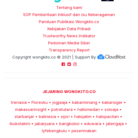
Tentang kami
SOP Pemberitaan Inklusif dan Isu Keberagaman
Panduan Publikasi Wongkito.co
Kebijakan Data Pribadi
Trustworthy News Indikator
Pedoman Media Siber
Transparency Report
Copyright
wongkito.co
© 2021 | Support By
JEJARING WONGKITO.CO
trenasia
Floresku
jogjaaja
kabarminang
kabarsiger
•
•
•
•
•
makassarinsight
potretutara
hallomedan
soloaja
•
•
•
•
starbanjar
balinesia
sijori
halojatim
halopacitan
•
•
•
•
•
ibukotakini
jabarjuara
bangkoboi
eduwara
jatengaja
•
•
•
•
•
lyfebengkulu
pesenmakan
•