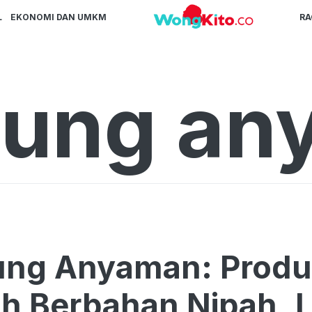
L
EKONOMI DAN UMKM
R
ung an
g Anyaman: Produks
h Berbahan Nipah, 