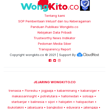
Tentang kami
SOP Pemberitaan Inklusif dan Isu Keberagaman
Panduan Publikasi Wongkito.co
Kebijakan Data Pribadi
Trustworthy News Indikator
Pedoman Media Siber
Transparency Report
Copyright
wongkito.co
© 2021 | Support By
JEJARING WONGKITO.CO
trenasia
Floresku
jogjaaja
kabarminang
kabarsiger
•
•
•
•
•
makassarinsight
potretutara
hallomedan
soloaja
•
•
•
•
starbanjar
balinesia
sijori
halojatim
halopacitan
•
•
•
•
•
ibukotakini
jabarjuara
bangkoboi
eduwara
jatengaja
•
•
•
•
•