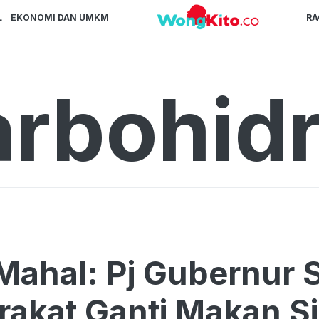
L
EKONOMI DAN UMKM
R
arbohidr
Mahal: Pj Gubernur
akat Ganti Makan S