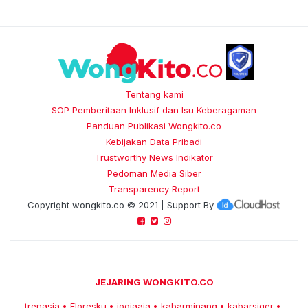
Tentang kami
SOP Pemberitaan Inklusif dan Isu Keberagaman
Panduan Publikasi Wongkito.co
Kebijakan Data Pribadi
Trustworthy News Indikator
Pedoman Media Siber
Transparency Report
Copyright
wongkito.co
© 2021 | Support By
JEJARING WONGKITO.CO
trenasia
Floresku
jogjaaja
kabarminang
kabarsiger
•
•
•
•
•