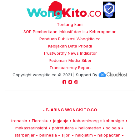
Tentang kami
SOP Pemberitaan Inklusif dan Isu Keberagaman
Panduan Publikasi Wongkito.co
Kebijakan Data Pribadi
Trustworthy News Indikator
Pedoman Media Siber
Transparency Report
Copyright
wongkito.co
© 2021 | Support By
JEJARING WONGKITO.CO
trenasia
Floresku
jogjaaja
kabarminang
kabarsiger
•
•
•
•
•
makassarinsight
potretutara
hallomedan
soloaja
•
•
•
•
starbanjar
balinesia
sijori
halojatim
halopacitan
•
•
•
•
•