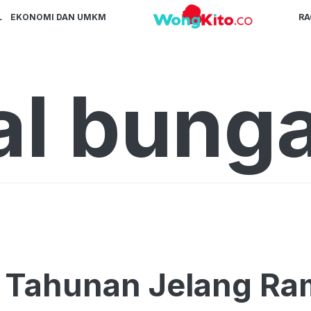
L
EKONOMI DAN UMKM
R
al bunga
 Tahunan Jelang Ra