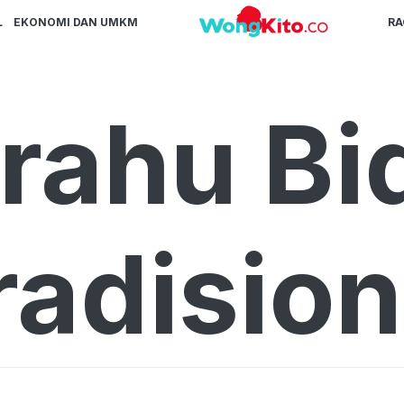
L
EKONOMI DAN UMKM
R
rahu Bi
radision