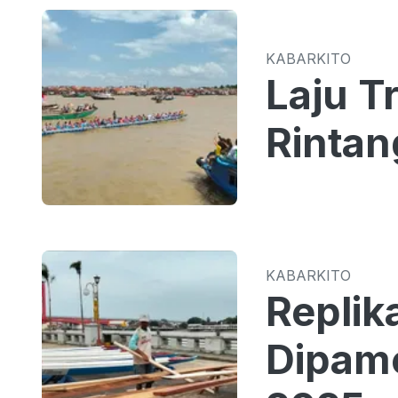
KABARKITO
Laju T
Rintan
KABARKITO
Replik
Dipame