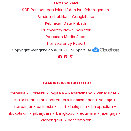
Tentang kami
SOP Pemberitaan Inklusif dan Isu Keberagaman
Panduan Publikasi Wongkito.co
Kebijakan Data Pribadi
Trustworthy News Indikator
Pedoman Media Siber
Transparency Report
Copyright
wongkito.co
© 2021 | Support By
JEJARING WONGKITO.CO
trenasia
Floresku
jogjaaja
kabarminang
kabarsiger
•
•
•
•
•
makassarinsight
potretutara
hallomedan
soloaja
•
•
•
•
starbanjar
balinesia
sijori
halojatim
halopacitan
•
•
•
•
•
ibukotakini
jabarjuara
bangkoboi
eduwara
jatengaja
•
•
•
•
•
lyfebengkulu
pesenmakan
•