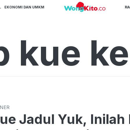
L
EKONOMI DAN UMKM
R
p kue ke
INER
Kue Jadul Yuk, Inila