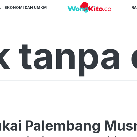
L
EKONOMI DAN UMKM
R
k tanpa 
ukai Palembang Mus