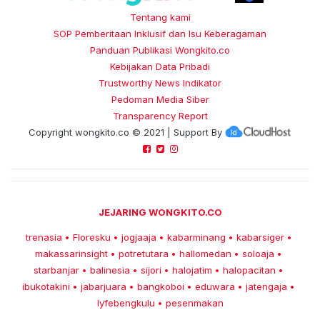
Tentang kami
SOP Pemberitaan Inklusif dan Isu Keberagaman
Panduan Publikasi Wongkito.co
Kebijakan Data Pribadi
Trustworthy News Indikator
Pedoman Media Siber
Transparency Report
Copyright
wongkito.co
© 2021 | Support By
JEJARING WONGKITO.CO
trenasia
Floresku
jogjaaja
kabarminang
kabarsiger
•
•
•
•
•
makassarinsight
potretutara
hallomedan
soloaja
•
•
•
•
starbanjar
balinesia
sijori
halojatim
halopacitan
•
•
•
•
•
ibukotakini
jabarjuara
bangkoboi
eduwara
jatengaja
•
•
•
•
•
lyfebengkulu
pesenmakan
•