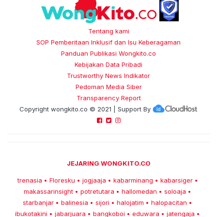
Tentang kami
SOP Pemberitaan Inklusif dan Isu Keberagaman
Panduan Publikasi Wongkito.co
Kebijakan Data Pribadi
Trustworthy News Indikator
Pedoman Media Siber
Transparency Report
Copyright
wongkito.co
© 2021 | Support By
JEJARING WONGKITO.CO
trenasia
Floresku
jogjaaja
kabarminang
kabarsiger
•
•
•
•
•
makassarinsight
potretutara
hallomedan
soloaja
•
•
•
•
starbanjar
balinesia
sijori
halojatim
halopacitan
•
•
•
•
•
ibukotakini
jabarjuara
bangkoboi
eduwara
jatengaja
•
•
•
•
•