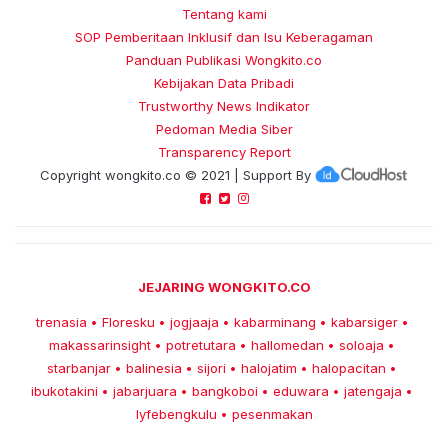
Tentang kami
SOP Pemberitaan Inklusif dan Isu Keberagaman
Panduan Publikasi Wongkito.co
Kebijakan Data Pribadi
Trustworthy News Indikator
Pedoman Media Siber
Transparency Report
Copyright
wongkito.co
© 2021 | Support By
JEJARING WONGKITO.CO
trenasia
Floresku
jogjaaja
kabarminang
kabarsiger
•
•
•
•
•
makassarinsight
potretutara
hallomedan
soloaja
•
•
•
•
starbanjar
balinesia
sijori
halojatim
halopacitan
•
•
•
•
•
ibukotakini
jabarjuara
bangkoboi
eduwara
jatengaja
•
•
•
•
•
lyfebengkulu
pesenmakan
•