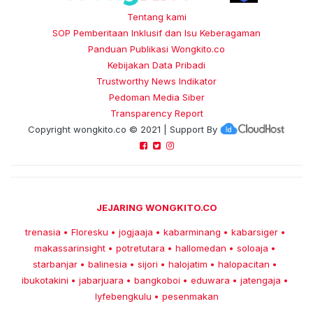
Tentang kami
SOP Pemberitaan Inklusif dan Isu Keberagaman
Panduan Publikasi Wongkito.co
Kebijakan Data Pribadi
Trustworthy News Indikator
Pedoman Media Siber
Transparency Report
Copyright
wongkito.co
© 2021 | Support By
JEJARING WONGKITO.CO
trenasia
Floresku
jogjaaja
kabarminang
kabarsiger
•
•
•
•
•
makassarinsight
potretutara
hallomedan
soloaja
•
•
•
•
starbanjar
balinesia
sijori
halojatim
halopacitan
•
•
•
•
•
ibukotakini
jabarjuara
bangkoboi
eduwara
jatengaja
•
•
•
•
•
lyfebengkulu
pesenmakan
•