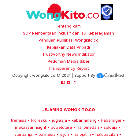
Tentang kami
SOP Pemberitaan Inklusif dan Isu Keberagaman
Panduan Publikasi Wongkito.co
Kebijakan Data Pribadi
Trustworthy News Indikator
Pedoman Media Siber
Transparency Report
Copyright
wongkito.co
© 2021 | Support By
JEJARING WONGKITO.CO
trenasia
Floresku
jogjaaja
kabarminang
kabarsiger
•
•
•
•
•
makassarinsight
potretutara
hallomedan
soloaja
•
•
•
•
starbanjar
balinesia
sijori
halojatim
halopacitan
•
•
•
•
•