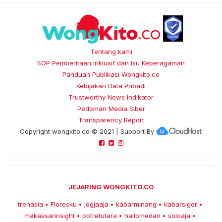
Tentang kami
SOP Pemberitaan Inklusif dan Isu Keberagaman
Panduan Publikasi Wongkito.co
Kebijakan Data Pribadi
Trustworthy News Indikator
Pedoman Media Siber
Transparency Report
Copyright
wongkito.co
© 2021 | Support By
JEJARING WONGKITO.CO
trenasia
Floresku
jogjaaja
kabarminang
kabarsiger
•
•
•
•
•
makassarinsight
potretutara
hallomedan
soloaja
•
•
•
•