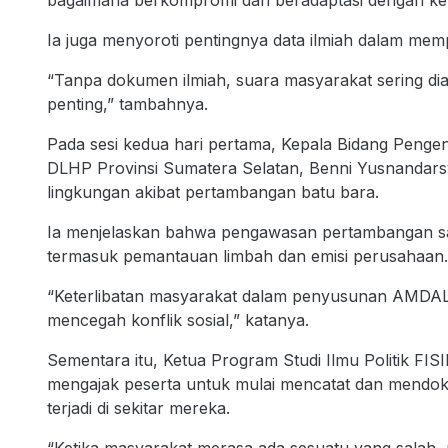
bagaimana berkompromi dan beradaptasi dengan kem
Ia juga menyoroti pentingnya data ilmiah dalam me
“Tanpa dokumen ilmiah, suara masyarakat sering dia
penting,” tambahnya.
Pada sesi kedua hari pertama, Kepala Bidang Peng
DLHP Provinsi Sumatera Selatan, Benni Yusnandarsy
lingkungan akibat pertambangan batu bara.
Ia menjelaskan bahwa pengawasan pertambangan saat
termasuk pemantauan limbah dan emisi perusahaan.
“Keterlibatan masyarakat dalam penyusunan AMDAL
mencegah konflik sosial,” katanya.
Sementara itu, Ketua Program Studi Ilmu Politik FI
mengajak peserta untuk mulai mencatat dan mendok
terjadi di sekitar mereka.