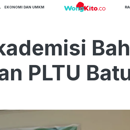
L
EKONOMI DAN UMKM
R
kademisi Ba
n PLTU Batu