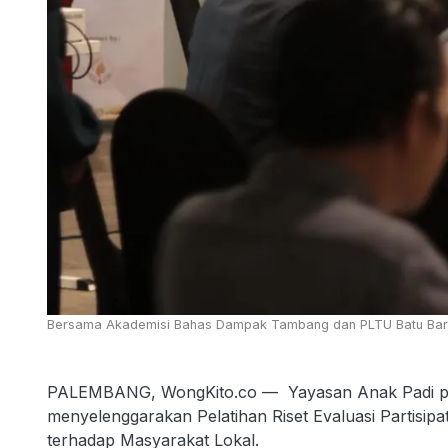
Bersama Akademisi Bahas Dampak Tambang dan PLTU Batu Bara
PALEMBANG, WongKito.co — Yayasan Anak Padi pad
menyelenggarakan Pelatihan Riset Evaluasi Partis
terhadap Masyarakat Lokal.