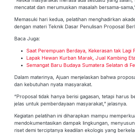
“Ketika masyarakat merasa ada sesuatu yang salah,
mencatat dan merumuskan masalah bersama-sama,”
Memasuki hari kedua, pelatihan menghadirkan akade
dengan materi Teknik Dasar Penulisan Proposal Ber
Baca Juga:
Saat Perempuan Berdaya, Kekerasan tak Lagi
Lapak Hewan Kurban Marak, Jual Kambing Eta
Semangat Baru Budaya Sumatera Selatan di Fes
Dalam materinya, Ajuan menjelaskan bahwa proposa
dan kebutuhan nyata masyarakat.
“Proposal tidak hanya berisi gagasan, tetapi harus b
jelas untuk pemberdayaan masyarakat,” jelasnya.
Kegiatan pelatihan ini diharapkan mampu memperkua
mendokumentasikan dampak lingkungan, menyusun da
riset demi terciptanya keadilan ekologis yang berke