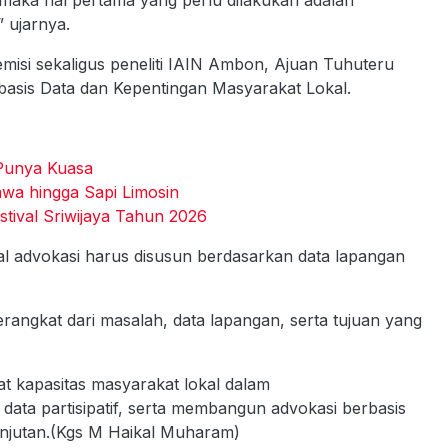
 maka hal pertama yang perlu dilakukan adalah
 ujarnya.
misi sekaligus peneliti IAIN Ambon, Ajuan Tuhuteru
basis Data dan Kepentingan Masyarakat Lokal.
 Punya Kuasa
wa hingga Sapi Limosin
tival Sriwijaya Tahun 2026
l advokasi harus disusun berdasarkan data lapangan
erangkat dari masalah, data lapangan, serta tujuan yang
t kapasitas masyarakat lokal dalam
ta partisipatif, serta membangun advokasi berbasis
lanjutan.(Kgs M Haikal Muharam)