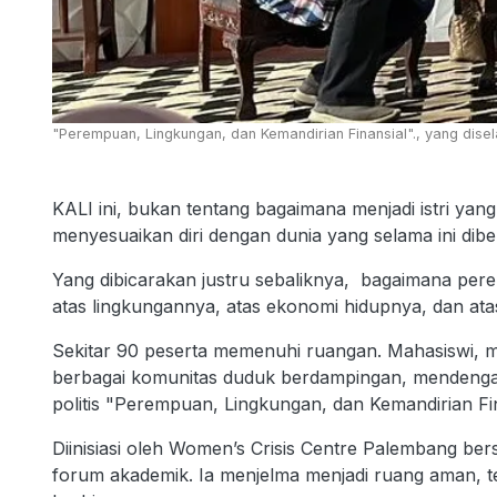
"Perempuan, Lingkungan, dan Kemandirian Finansial"., yang dis
KALI ini, bukan tentang bagaimana menjadi istri ya
menyesuaikan diri dengan dunia yang selama ini diben
Yang dibicarakan justru sebaliknya, bagaimana pe
atas lingkungannya, atas ekonomi hidupnya, dan at
Sekitar 90 peserta memenuhi ruangan. Mahasiswi, m
berbagai komunitas duduk berdampingan, mendengark
politis "Perempuan, Lingkungan, dan Kemandirian Fin
Diinisiasi oleh Women’s Crisis Centre Palembang ber
forum akademik. Ia menjelma menjadi ruang aman, te