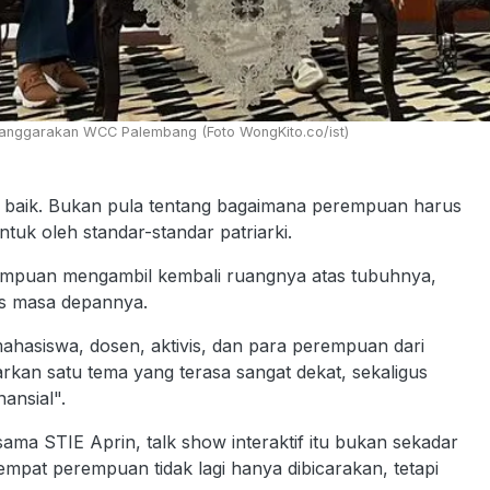
elanggarakan WCC Palembang (Foto WongKito.co/ist)
ng baik. Bukan pula tentang bagaimana perempuan harus
tuk oleh standar-standar patriarki.
rempuan mengambil kembali ruangnya atas tubuhnya,
as masa depannya.
ahasiswa, dosen, aktivis, dan para perempuan dari
an satu tema yang terasa sangat dekat, sekaligus
ansial".
sama STIE Aprin, talk show interaktif itu bukan sekadar
mpat perempuan tidak lagi hanya dibicarakan, tetapi