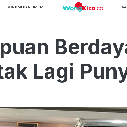
L
EKONOMI DAN UMKM
R
puan Berday
tak Lagi Pun