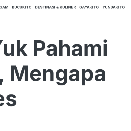
AGAM
BUCUKITO
DESTINASI & KULINER
GAYAKITO
YUNDAKITO
Yuk Pahami
N, Mengapa
es