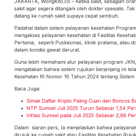
JAKARTA, WongKito.co – Ketika sakit, sebagian ora
sakit agar segera ditangani oleh dokter spesialis. Ta
datang ke rumah sakit supaya cepat sembuh.
Padahal dalam sistem pelayanan kesehatan Program J
mengakses pelayanan kesehatan di Fasilitas Kesehat
Pertama, seperti Puskesmas, klinik pratama, atau do
dalam kondisi gawat darurat.
Guna lebih memahami alur pelayanan program JKN
mengatakan bahwa sistem rujukan berjenjang ini tel
Kesehatan RI Nomor 16 Tahun 2024 tentang Sistem
Baca Juga:
Simak Daftar Kripto Paling Cuan dan Boncos Bu
NTP Sumsel Juli 2025 Turun Sebesar 1,54 Per
Inflasi Sumsel pada Juli 2025 Sebesar 2,88 Pe
Dalam siaran pers, Ia menjelaskan bahwa pelayanan
dirujuk ke rumah sakit atau Fasilitas Kesehatan Ruju