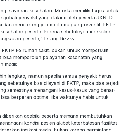
m pelayanan kesehatan. Mereka memiliki tugas untuk
gobati penyakit yang dialami oleh peserta JKN. Di
si dan mendorong promotif maupun preventif. FKTP
t kesehatan peserta, karena sebetulnya merekalah
angkauan peserta," terang Rizzky.
 FKTP ke rumah sakit, bukan untuk mempersulit
a bisa memperoleh pelayanan kesehatan yang
an medis.
bih lengkap, namun apabila semua penyakit harus
ng sebetulnya bisa dilayani di FKTP, maka bisa terjadi
ang semestinya menangani kasus-kasus yang benar-
bisa berperan optimal jika waktunya habis untuk
n diberikan apabila peserta memang membutuhkan
menangani kondisi pasien akibat keterbatasan fasilitas,
rdasarkan indikasi medis, bukan karena permintaan