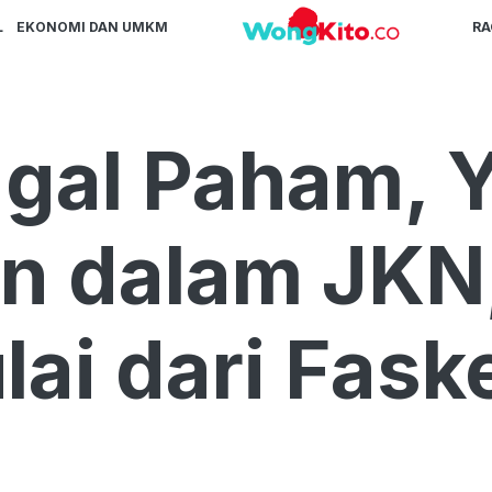
L
EKONOMI DAN UMKM
R
agal Paham, 
an dalam JK
ai dari Fask