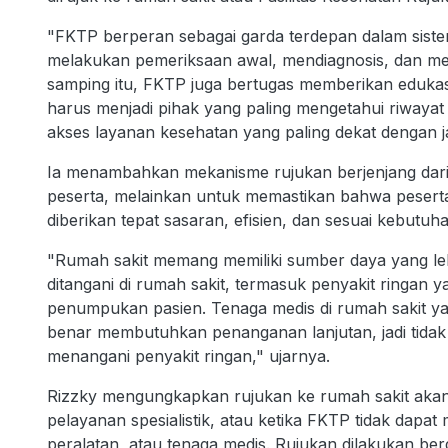
"FKTP berperan sebagai garda terdepan dalam siste
melakukan pemeriksaan awal, mendiagnosis, dan men
samping itu, FKTP juga bertugas memberikan eduka
harus menjadi pihak yang paling mengetahui riwaya
akses layanan kesehatan yang paling dekat dengan j
Ia menambahkan mekanisme rujukan berjenjang dari
peserta, melainkan untuk memastikan bahwa pesert
diberikan tepat sasaran, efisien, dan sesuai kebutuh
"Rumah sakit memang memiliki sumber daya yang le
ditangani di rumah sakit, termasuk penyakit ringan ya
penumpukan pasien. Tenaga medis di rumah sakit y
benar membutuhkan penanganan lanjutan, jadi tidak 
menangani penyakit ringan," ujarnya.
Rizzky mengungkapkan rujukan ke rumah sakit aka
pelayanan spesialistik, atau ketika FKTP tidak dapat 
peralatan, atau tenaga medis. Rujukan dilakukan be