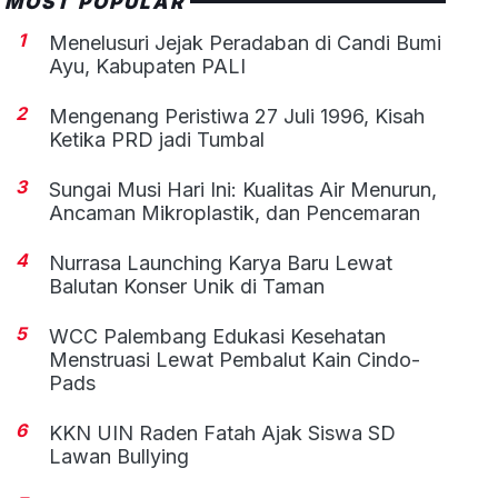
MOST POPULAR
1
Menelusuri Jejak Peradaban di Candi Bumi
Ayu, Kabupaten PALI
2
Mengenang Peristiwa 27 Juli 1996, Kisah
Ketika PRD jadi Tumbal
3
Sungai Musi Hari Ini: Kualitas Air Menurun,
Ancaman Mikroplastik, dan Pencemaran
4
Nurrasa Launching Karya Baru Lewat
Balutan Konser Unik di Taman
5
WCC Palembang Edukasi Kesehatan
Menstruasi Lewat Pembalut Kain Cindo-
Pads
6
KKN UIN Raden Fatah Ajak Siswa SD
Lawan Bullying