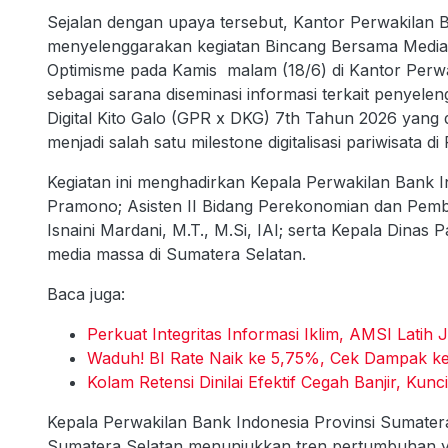
Sejalan dengan upaya tersebut, Kantor Perwakilan 
menyelenggarakan kegiatan Bincang Bersama Medi
Optimisme pada Kamis malam (18/6) di Kantor Perwa
sebagai sarana diseminasi informasi terkait penyel
Digital Kito Galo (GPR x DKG) 7th Tahun 2026 yang
menjadi salah satu milestone digitalisasi pariwisata 
Kegiatan ini menghadirkan Kepala Perwakilan Bank 
Pramono; Asisten II Bidang Perekonomian dan Pemb
Isnaini Mardani, M.T., M.Si, IAI; serta Kepala Dinas 
media massa di Sumatera Selatan.
Baca juga:
Perkuat Integritas Informasi Iklim, AMSI Latih 
Waduh! BI Rate Naik ke 5,75%, Cek Dampak k
Kolam Retensi Dinilai Efektif Cegah Banjir, Kunc
Kepala Perwakilan Bank Indonesia Provinsi Sumat
Sumatera Selatan menunjukkan tren pertumbuhan y