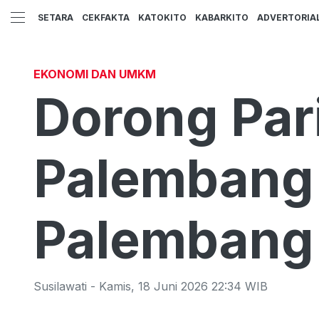
SETARA
CEKFAKTA
KATOKITO
KABARKITO
ADVERTORIA
EKONOMI DAN UMKM
Dorong Par
Palembang 
Palembang
Susilawati
-
Kamis
,
18 Juni 2026 22:34
WIB