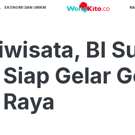
L
EKONOMI DAN UMKM
R
iwisata, BI S
Siap Gelar 
 Raya