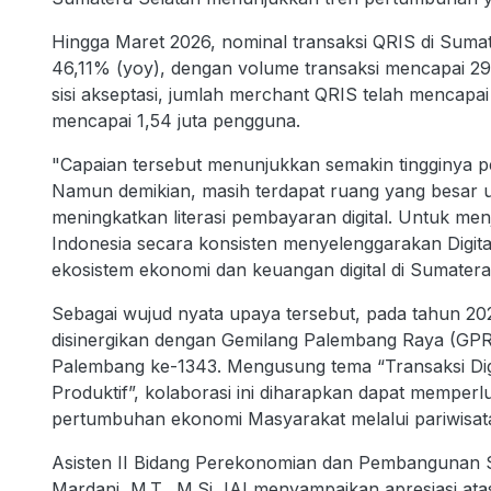
Hingga Maret 2026, nominal transaksi QRIS di Sumat
46,11% (yoy), dengan volume transaksi mencapai 29,
sisi akseptasi, jumlah merchant QRIS telah mencapa
mencapai 1,54 juta pengguna.
"Capaian tersebut menunjukkan semakin tingginya pe
Namun demikian, masih terdapat ruang yang besar
meningkatkan literasi pembayaran digital. Untuk 
Indonesia secara konsisten menyelenggarakan Digital
ekosistem ekonomi dan keuangan digital di Sumater
Sebagai wujud nyata upaya tersebut, pada tahun 202
disinergikan dengan Gemilang Palembang Raya (GPR
Palembang ke-1343. Mengusung tema “Transaksi Dig
Produktif”, kolaborasi ini diharapkan dapat memperl
pertumbuhan ekonomi Masyarakat melalui pariwisat
Asisten II Bidang Perekonomian dan Pembangunan Se
Mardani, M.T., M.Si, IAI menyampaikan apresiasi atas