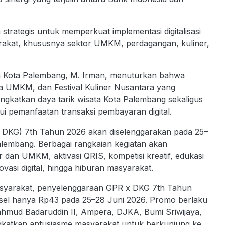
trategis untuk memperkuat implementasi digitalisasi
rakat, khususnya sektor UMKM, perdagangan, kuliner,
ata Kota Palembang, M. Irman, menuturkan bahwa
 UMKM, dan Festival Kuliner Nusantara yang
katkan daya tarik wisata Kota Palembang sekaligus
 pemanfaatan transaksi pembayaran digital.
x DKG) 7th Tahun 2026 akan diselenggarakan pada 25–
alembang. Berbagai rangkaian kegiatan akan
ner dan UMKM, aktivasi QRIS, kompetisi kreatif, edukasi
ovasi digital, hingga hiburan masyarakat.
masyarakat, penyelenggaraan GPR x DKG 7th Tahun
sel hanya Rp43 pada 25–28 Juni 2026. Promo berlaku
ahmud Badaruddin II, Ampera, DJKA, Bumi Sriwijaya,
ingkatkan antusiasme masyarakat untuk berkunjung ke