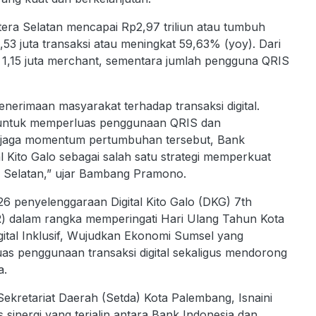
era Selatan mencapai Rp2,97 triliun atau tumbuh
53 juta transaksi atau meningkat 59,63% (yoy). Dari
i 1,15 juta merchant, sementara jumlah pengguna QRIS
nerimaan masyarakat terhadap transaksi digital.
 untuk memperluas penggunaan QRIS dan
menjaga momentum pertumbuhan tersebut, Bank
 Kito Galo sebagai salah satu strategi memperkuat
a Selatan,” ujar Bambang Pramono.
6 penyelenggaraan Digital Kito Galo (DKG) 7th
) dalam rangka memperingati Hari Ulang Tahun Kota
ital Inklusif, Wujudkan Ekonomi Sumsel yang
uas penggunaan transaksi digital sekaligus mendorong
a.
kretariat Daerah (Setda) Kota Palembang, Isnaini
 sinergi yang terjalin antara Bank Indonesia dan