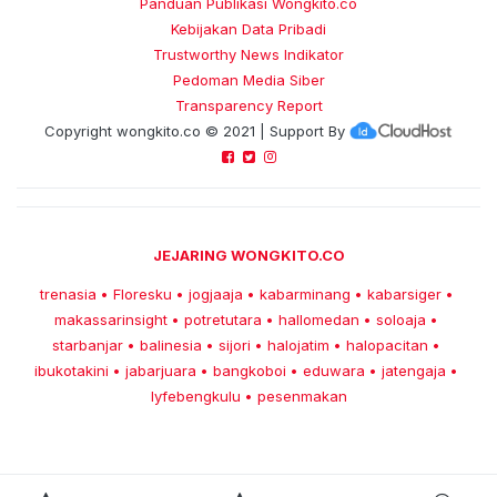
Panduan Publikasi Wongkito.co
Kebijakan Data Pribadi
Trustworthy News Indikator
Pedoman Media Siber
Transparency Report
Copyright
wongkito.co
© 2021 | Support By
JEJARING WONGKITO.CO
trenasia
Floresku
jogjaaja
kabarminang
kabarsiger
•
•
•
•
•
makassarinsight
potretutara
hallomedan
soloaja
•
•
•
•
starbanjar
balinesia
sijori
halojatim
halopacitan
•
•
•
•
•
ibukotakini
jabarjuara
bangkoboi
eduwara
jatengaja
•
•
•
•
•
lyfebengkulu
pesenmakan
•