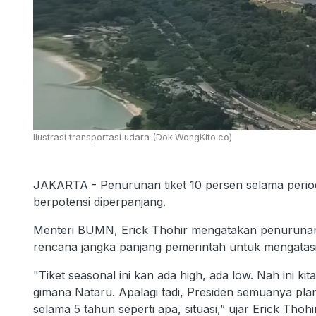
Ilustrasi transportasi udara (Dok.WongKito.co)
JAKARTA - Penurunan tiket 10 persen selama perio
berpotensi diperpanjang.
Menteri BUMN, Erick Thohir mengatakan penurunan h
rencana jangka panjang pemerintah untuk mengatasi f
"Tiket seasonal ini kan ada high, ada low. Nah ini k
gimana Nataru. Apalagi tadi, Presiden semuanya pl
selama 5 tahun seperti apa, situasi,” ujar Erick Tho