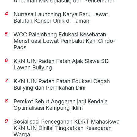
Ancaman Mikroplastik, dan Pencemaran
4
Nurrasa Launching Karya Baru Lewat
Balutan Konser Unik di Taman
5
WCC Palembang Edukasi Kesehatan
Menstruasi Lewat Pembalut Kain Cindo-
Pads
6
KKN UIN Raden Fatah Ajak Siswa SD
Lawan Bullying
7
KKN UIN Raden Fatah Edukasi Cegah
Bullying dan Pernikahan Dini
8
Pemkot Sebut Anggaran jadi Kendala
Optimalisasi Kampung Iklim
9
Sosialisasi Pencegahan KDRT Mahasiswa
KKN UIN Dinilai Tingkatkan Kesadaran
Warga