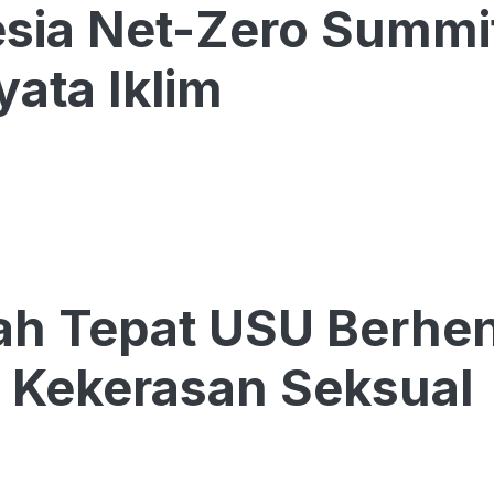
sia Net-Zero Summi
yata Iklim
ah Tepat USU Berhe
 Kekerasan Seksual