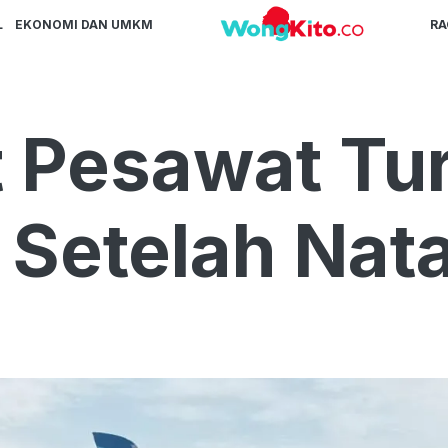
L
EKONOMI DAN UMKM
R
 Pesawat Tur
 Setelah Nat