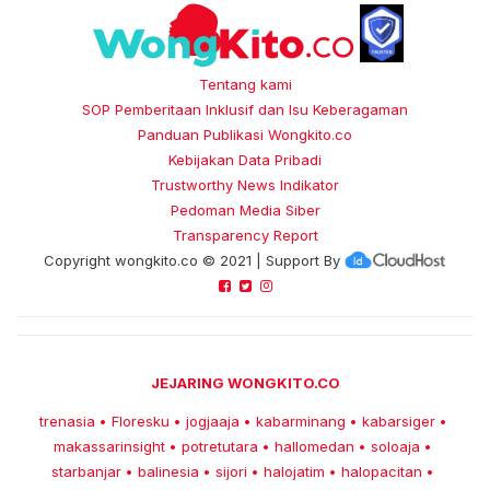
Tentang kami
SOP Pemberitaan Inklusif dan Isu Keberagaman
Panduan Publikasi Wongkito.co
Kebijakan Data Pribadi
Trustworthy News Indikator
Pedoman Media Siber
Transparency Report
Copyright
wongkito.co
© 2021 | Support By
JEJARING WONGKITO.CO
trenasia
Floresku
jogjaaja
kabarminang
kabarsiger
•
•
•
•
•
makassarinsight
potretutara
hallomedan
soloaja
•
•
•
•
starbanjar
balinesia
sijori
halojatim
halopacitan
•
•
•
•
•