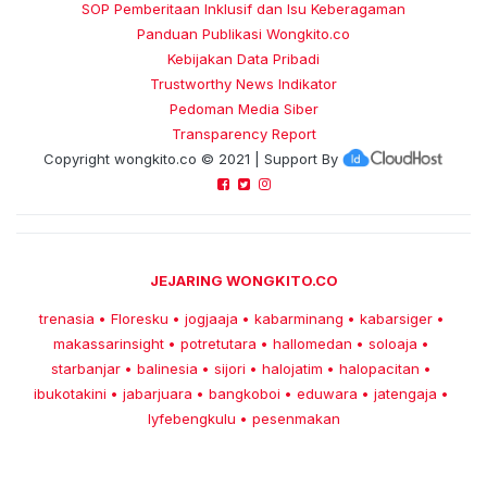
SOP Pemberitaan Inklusif dan Isu Keberagaman
Panduan Publikasi Wongkito.co
Kebijakan Data Pribadi
Trustworthy News Indikator
Pedoman Media Siber
Transparency Report
Copyright
wongkito.co
© 2021 | Support By
JEJARING WONGKITO.CO
trenasia
Floresku
jogjaaja
kabarminang
kabarsiger
•
•
•
•
•
makassarinsight
potretutara
hallomedan
soloaja
•
•
•
•
starbanjar
balinesia
sijori
halojatim
halopacitan
•
•
•
•
•
ibukotakini
jabarjuara
bangkoboi
eduwara
jatengaja
•
•
•
•
•
lyfebengkulu
pesenmakan
•