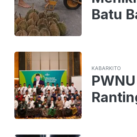
Batu B
KABARKITO
PWNU 
Rantin