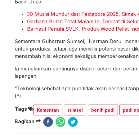
Baca Juga:
30 Musisi Mundur dari Pestapora 2025, Simak
Gerhana Bulan Total Malam Ini Terlihat di Sel
Berhasil Penuhi SVLK, Produk Wood Pellet Indo
Sementara Gubernur Sumsel, Herman Deru, menam
untuk produksi, tetapi juga memiliki potensi besar d
menambah nilai ekonomi sekaligus memperkenalkan i
Ia menekankan pentingnya disiplin petani dan peran
lapangan.
"Teknologi sehebat apa pun tidak akan berhasil tanpa
(*)
Tags
Kementan
sumsel
benih padi
padi a
Bagikan