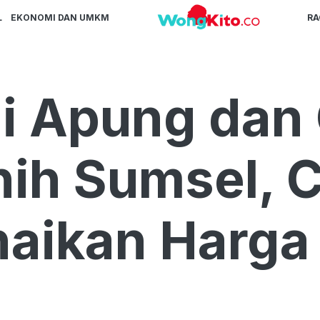
L
EKONOMI DAN UMKM
R
di Apung dan
ih Sumsel, C
aikan Harga