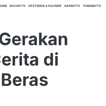
AGAM
BUCUKITO
DESTINASI & KULINER
GAYAKITO
YUNDAKITO
 Gerakan
erita di
 Beras