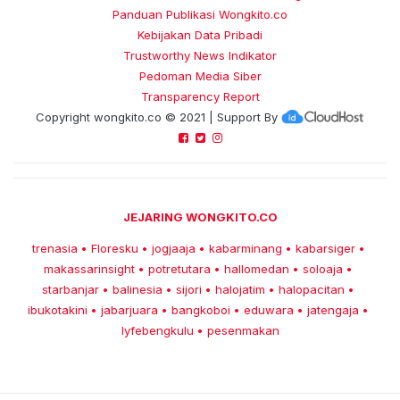
Panduan Publikasi Wongkito.co
Kebijakan Data Pribadi
Trustworthy News Indikator
Pedoman Media Siber
Transparency Report
Copyright
wongkito.co
© 2021 | Support By
JEJARING WONGKITO.CO
trenasia
Floresku
jogjaaja
kabarminang
kabarsiger
•
•
•
•
•
makassarinsight
potretutara
hallomedan
soloaja
•
•
•
•
starbanjar
balinesia
sijori
halojatim
halopacitan
•
•
•
•
•
ibukotakini
jabarjuara
bangkoboi
eduwara
jatengaja
•
•
•
•
•
lyfebengkulu
pesenmakan
•