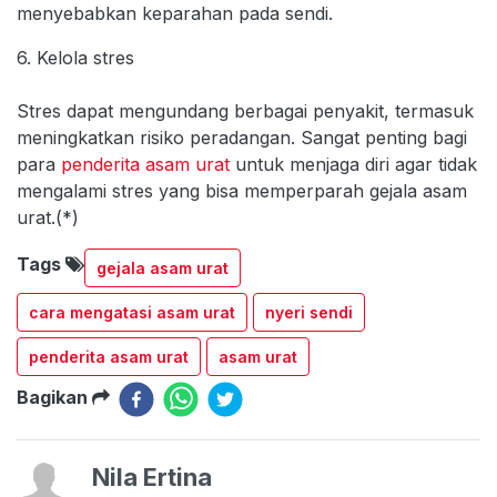
menyebabkan keparahan pada sendi.
6. Kelola stres
Stres dapat mengundang berbagai penyakit, termasuk
meningkatkan risiko peradangan. Sangat penting bagi
para
penderita asam urat
untuk menjaga diri agar tidak
mengalami stres yang bisa memperparah gejala asam
urat.(*)
Tags
gejala asam urat
cara mengatasi asam urat
nyeri sendi
penderita asam urat
asam urat
Bagikan
Nila Ertina