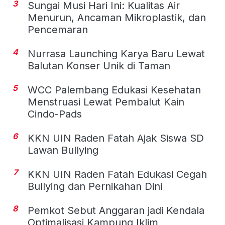
3
Sungai Musi Hari Ini: Kualitas Air
Menurun, Ancaman Mikroplastik, dan
Pencemaran
4
Nurrasa Launching Karya Baru Lewat
Balutan Konser Unik di Taman
5
WCC Palembang Edukasi Kesehatan
Menstruasi Lewat Pembalut Kain
Cindo-Pads
6
KKN UIN Raden Fatah Ajak Siswa SD
Lawan Bullying
7
KKN UIN Raden Fatah Edukasi Cegah
Bullying dan Pernikahan Dini
8
Pemkot Sebut Anggaran jadi Kendala
Optimalisasi Kampung Iklim