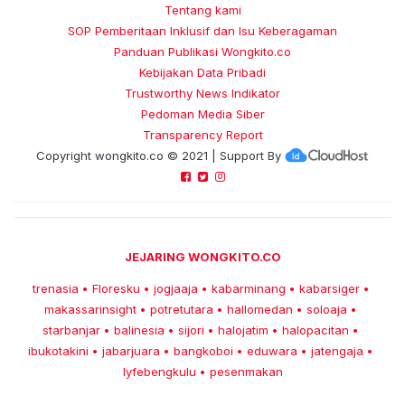
Tentang kami
SOP Pemberitaan Inklusif dan Isu Keberagaman
Panduan Publikasi Wongkito.co
Kebijakan Data Pribadi
Trustworthy News Indikator
Pedoman Media Siber
Transparency Report
Copyright
wongkito.co
© 2021 | Support By
JEJARING WONGKITO.CO
trenasia
Floresku
jogjaaja
kabarminang
kabarsiger
•
•
•
•
•
makassarinsight
potretutara
hallomedan
soloaja
•
•
•
•
starbanjar
balinesia
sijori
halojatim
halopacitan
•
•
•
•
•
ibukotakini
jabarjuara
bangkoboi
eduwara
jatengaja
•
•
•
•
•
lyfebengkulu
pesenmakan
•