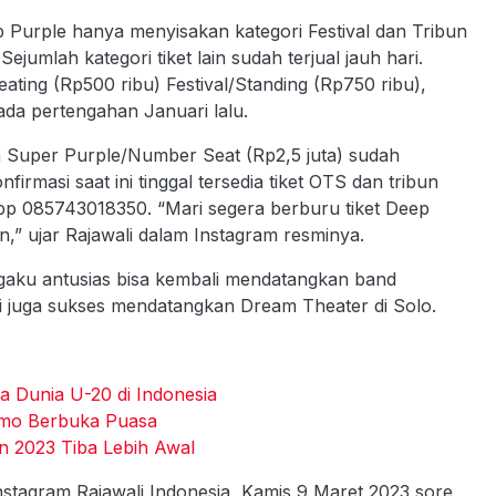
p Purple hanya menyisakan kategori Festival dan Tribun
 Sejumlah kategori tiket lain sudah terjual jauh hari.
eating (Rp500 ribu) Festival/Standing (Rp750 ribu),
pada pertengahan Januari lalu.
n Super Purple/Number Seat (Rp2,5 juta) sudah
irmasi saat ini tinggal tersedia tiket OTS dan tribun
sApp 085743018350. “Mari segera berburu tiket Deep
n,” ujar Rajawali dalam Instagram resminya.
engaku antusias bisa kembali mendatangkan band
li juga sukses mendatangkan Dream Theater di Solo.
a Dunia U-20 di Indonesia
mo Berbuka Puasa
 2023 Tiba Lebih Awal
stagram Rajawali Indonesia, Kamis 9 Maret 2023 sore,