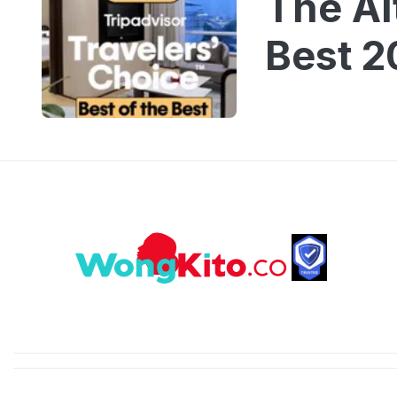
The Al
Best 2