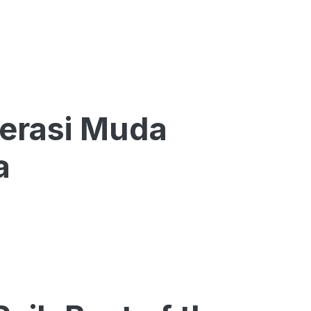
nerasi Muda
a