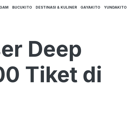
AGAM
BUCUKITO
DESTINASI & KULINER
GAYAKITO
YUNDAKITO
ser Deep
0 Tiket di