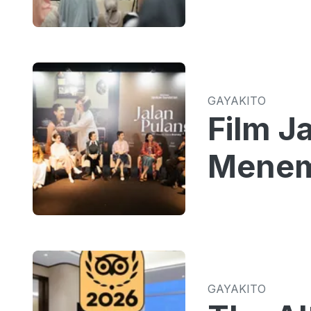
GAYAKITO
Film J
Menem
GAYAKITO