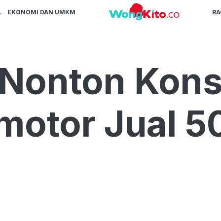
L
EKONOMI DAN UMKM
R
 Nonton Kon
motor Jual 50