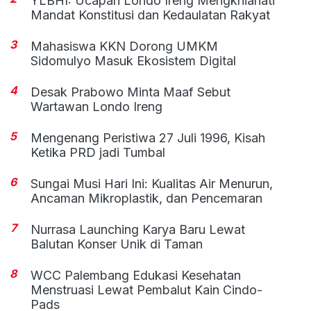
YLBHI: Ucapan Londo Ireng Mengkhianati
Mandat Konstitusi dan Kedaulatan Rakyat
3
Mahasiswa KKN Dorong UMKM
Sidomulyo Masuk Ekosistem Digital
4
Desak Prabowo Minta Maaf Sebut
Wartawan Londo Ireng
5
Mengenang Peristiwa 27 Juli 1996, Kisah
Ketika PRD jadi Tumbal
6
Sungai Musi Hari Ini: Kualitas Air Menurun,
Ancaman Mikroplastik, dan Pencemaran
7
Nurrasa Launching Karya Baru Lewat
Balutan Konser Unik di Taman
8
WCC Palembang Edukasi Kesehatan
Menstruasi Lewat Pembalut Kain Cindo-
Pads