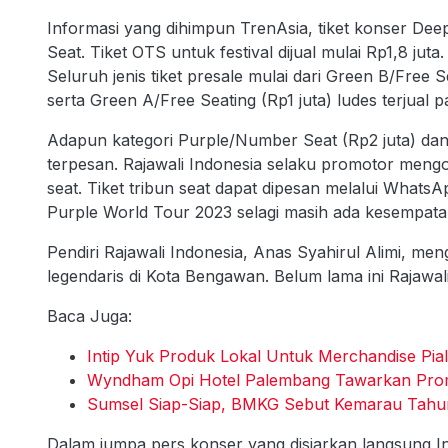
Informasi yang dihimpun TrenAsia, tiket konser Dee
Seat. Tiket OTS untuk festival dijual mulai Rp1,8 juta.
Seluruh jenis tiket presale mulai dari Green B/Free S
serta Green A/Free Seating (Rp1 juta) ludes terjual 
Adapun kategori Purple/Number Seat (Rp2 juta) da
terpesan. Rajawali Indonesia selaku promotor mengonf
seat. Tiket tribun seat dapat dipesan melalui What
Purple World Tour 2023 selagi masih ada kesempata
Pendiri Rajawali Indonesia, Anas Syahirul Alimi, m
legendaris di Kota Bengawan. Belum lama ini Rajawa
Baca Juga:
Intip Yuk Produk Lokal Untuk Merchandise Pial
Wyndham Opi Hotel Palembang Tawarkan Pro
Sumsel Siap-Siap, BMKG Sebut Kemarau Tahun
Dalam jumpa pers konser yang disiarkan langsung In