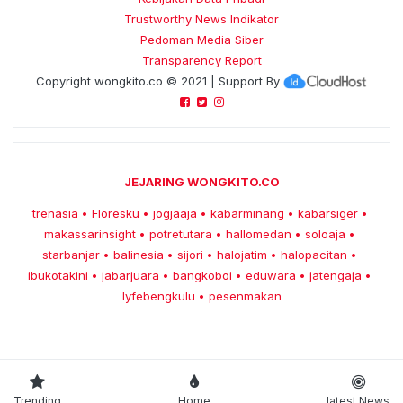
Trustworthy News Indikator
Pedoman Media Siber
Transparency Report
Copyright
wongkito.co
© 2021 | Support By
JEJARING WONGKITO.CO
trenasia
Floresku
jogjaaja
kabarminang
kabarsiger
•
•
•
•
•
makassarinsight
potretutara
hallomedan
soloaja
•
•
•
•
starbanjar
balinesia
sijori
halojatim
halopacitan
•
•
•
•
•
ibukotakini
jabarjuara
bangkoboi
eduwara
jatengaja
•
•
•
•
•
lyfebengkulu
pesenmakan
•
Trending
Home
latest News