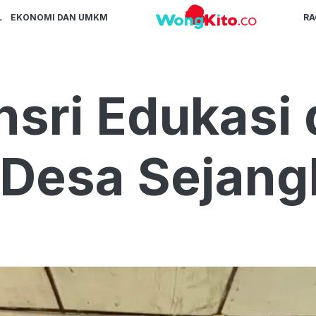
L
EKONOMI DAN UMKM
R
sri Edukasi 
i Desa Sejang