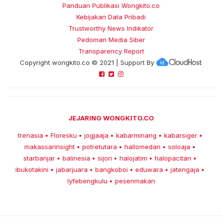
Panduan Publikasi Wongkito.co
Kebijakan Data Pribadi
Trustworthy News Indikator
Pedoman Media Siber
Transparency Report
Copyright
wongkito.co
© 2021 | Support By
JEJARING WONGKITO.CO
trenasia
Floresku
jogjaaja
kabarminang
kabarsiger
•
•
•
•
•
makassarinsight
potretutara
hallomedan
soloaja
•
•
•
•
starbanjar
balinesia
sijori
halojatim
halopacitan
•
•
•
•
•
ibukotakini
jabarjuara
bangkoboi
eduwara
jatengaja
•
•
•
•
•
lyfebengkulu
pesenmakan
•