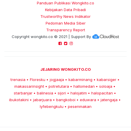
Panduan Publikasi Wongkito.co
Kebijakan Data Pribadi
Trustworthy News Indikator
Pedoman Media Siber
Transparency Report
Copyright
wongkito.co
© 2021 | Support By
JEJARING WONGKITO.CO
trenasia
Floresku
jogjaaja
kabarminang
kabarsiger
•
•
•
•
•
makassarinsight
potretutara
hallomedan
soloaja
•
•
•
•
starbanjar
balinesia
sijori
halojatim
halopacitan
•
•
•
•
•
ibukotakini
jabarjuara
bangkoboi
eduwara
jatengaja
•
•
•
•
•
lyfebengkulu
pesenmakan
•