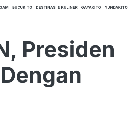
AGAM
BUCUKITO
DESTINASI & KULINER
GAYAKITO
YUNDAKITO
N, Presiden
 Dengan