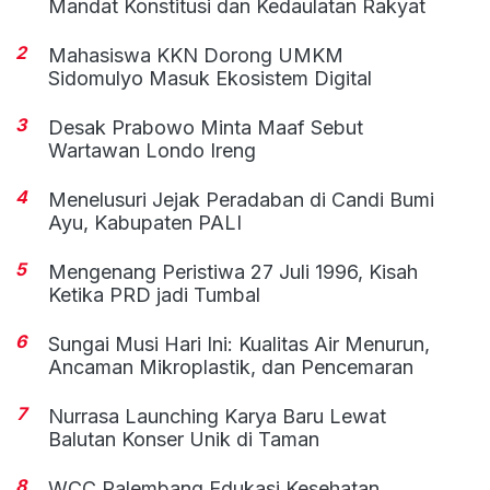
Mandat Konstitusi dan Kedaulatan Rakyat
2
Mahasiswa KKN Dorong UMKM
Sidomulyo Masuk Ekosistem Digital
3
Desak Prabowo Minta Maaf Sebut
Wartawan Londo Ireng
4
Menelusuri Jejak Peradaban di Candi Bumi
Ayu, Kabupaten PALI
5
Mengenang Peristiwa 27 Juli 1996, Kisah
Ketika PRD jadi Tumbal
6
Sungai Musi Hari Ini: Kualitas Air Menurun,
Ancaman Mikroplastik, dan Pencemaran
7
Nurrasa Launching Karya Baru Lewat
Balutan Konser Unik di Taman
8
WCC Palembang Edukasi Kesehatan