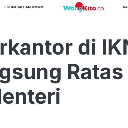
L
EKONOMI DAN UMKM
R
kantor di IK
ngsung Ratas
enteri