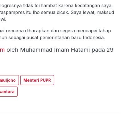
ogresnya tidak terhambat karena kedatangan saya,
Paspampres itu lho semua dicek. Saya lewat, maksud
wi.
ai rencana diharapkan dan segera mencapai tahap
enuh sebagai pusat pemerintahan baru Indonesia.
om
oleh Muhammad Imam Hatami pada 29
imuljono
Menteri PUPR
santara