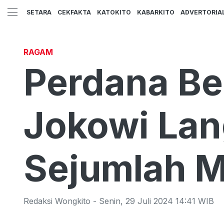
SETARA
CEKFAKTA
KATOKITO
KABARKITO
ADVERTORIA
RAGAM
Perdana Ber
Jokowi La
Sejumlah M
Redaksi Wongkito
-
Senin
,
29 Juli 2024 14:41
WIB