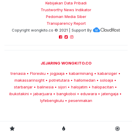
Kebijakan Data Pribadi
Trustworthy News Indikator
Pedoman Media Siber
Transparency Report
Copyright
wongkito.co
© 2021 | Support By
JEJARING WONGKITO.CO
trenasia
Floresku
jogjaaja
kabarminang
kabarsiger
•
•
•
•
•
makassarinsight
potretutara
hallomedan
soloaja
•
•
•
•
starbanjar
balinesia
sijori
halojatim
halopacitan
•
•
•
•
•
ibukotakini
jabarjuara
bangkoboi
eduwara
jatengaja
•
•
•
•
•
lyfebengkulu
pesenmakan
•