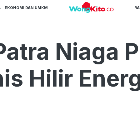
L
EKONOMI DAN UMKM
R
Patra Niaga 
is Hilir Ener