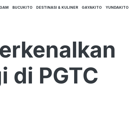
AGAM
BUCUKITO
DESTINASI & KULINER
GAYAKITO
YUNDAKITO
Perkenalkan
gi di PGTC