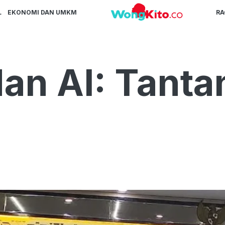
L
EKONOMI DAN UMKM
R
dan AI: Tanta